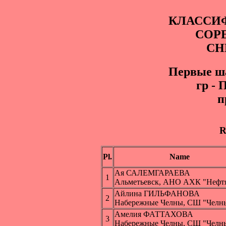
КЛАССИ
СОР
СН
Первые ша
гр -
п
R
Pl.
Name
Ая САЛЕМГАРАЕВА
1
Альметьевск, АНО АХК "Нефт
Айлина ГИЛЬФАНОВА
2
Набережные Челны, СШ "Челн
Амелия ФАТТАХОВА
3
Набережные Челны, СШ "Челн