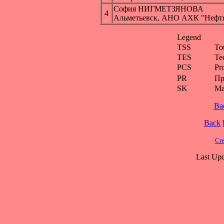
София НИГМЕТЗЯНОВА
4
Альметьевск, АНО АХК "Нефт
Legend
TSS
To
TES
Te
PCS
Pr
PR
Пр
SK
Ма
Ba
Back
Cre
Last Upd