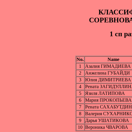
КЛАССИ
СОРЕВНОВ
1 cп р
No.
Name
1
Азалия ГИМАДИЕВА
2
Анжелина ГУБАЙДИ
3
Юлия ДИМИТРИЕВА
4
Рената ЗАГИДУЛЛИ
5
Язиля ЛАТИПОВА
6
Мария ПРОКОПЬЕВА
7
Рената САХАБУТДИ
8
Валерия СУХАРНИК
9
Дарья УШАТИКОВА
10
Вероника ЧВАРОВА