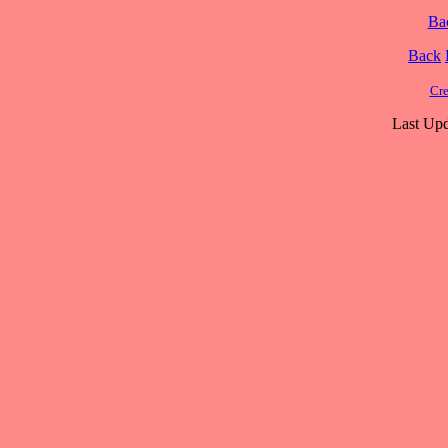
Ba
Back
Cre
Last Upd