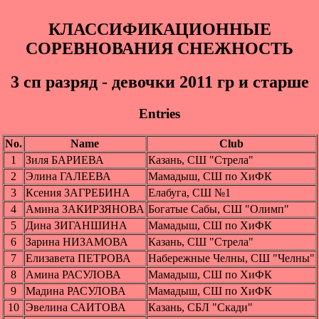
КЛАССИФИКАЦИОННЫЕ
СОРЕВНОВАНИЯ СНЕЖНОСТЬ
3 cп разряд - девочки 2011 гр и старше
Entries
No.
Name
Club
1
Зиля БАРИЕВА
Казань, СШ "Стрела"
2
Элина ГАЛЕЕВА
Мамадыш, СШ по ХиФК
3
Ксения ЗАГРЕБИНА
Елабуга, СШ №1
4
Амина ЗАКИРЗЯНОВА
Богатые Сабы, СШ "Олимп"
5
Дина ЗИГАНШИНА
Мамадыш, СШ по ХиФК
6
Зарина НИЗАМОВА
Казань, СШ "Стрела"
7
Елизавета ПЕТРОВА
Набережные Челны, СШ "Челны"
8
Амина РАСУЛОВА
Мамадыш, СШ по ХиФК
9
Мадина РАСУЛОВА
Мамадыш, СШ по ХиФК
10
Эвелина САИТОВА
Казань, СБЛ "Скади"