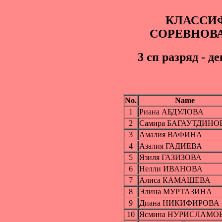
КЛАССИ
СОРЕВНОВ
3 cп разряд - д
No.
Name
1
Риана АБДУЛОВА
2
Самира БАГАУТДИНО
3
Амалия ВАФИНА
4
Азалия ГАДИЕВА
5
Язиля ГАЗИЗОВА
6
Нелли ИВАНОВА
7
Алиса КАМАШЕВА
8
Элина МУРТАЗИНА
9
Диана НИКИФИРОВА
10
Ясмина НУРИСЛАМО