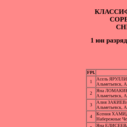
КЛАССИ
СОР
СН
1 юн paзряд
FPl.
Асель ЯРУЛЛ
1
Альметьевск, 
Яна ЛОМАКИ
2
Альметьевск, 
Алия ЗАКИЕВ
3
Альметьевск, 
Ксения ХАМ
4
Набережные Ч
Яна ЕЛИСЕЕВ