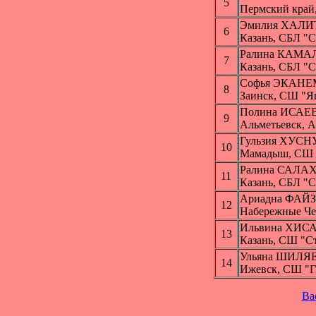
5
Пермский край
Эмилия ХАЛ
6
Казань, СБЛ "С
Ралина КАМА
7
Казань, СБЛ "С
Софья ЭКАНЕ
8
Заинск, СШ "Я
Полина ИСАЕ
9
Альметьевск, 
Гульзия ХУС
10
Мамадыш, СШ
Ралина САЛА
11
Казань, СБЛ "С
Ариадна ФА
12
Набережные Ч
Ильвина ХИ
13
Казань, СШ "С
Ульяна ШИЛЯ
14
Ижевск, СШ "Г
Ba