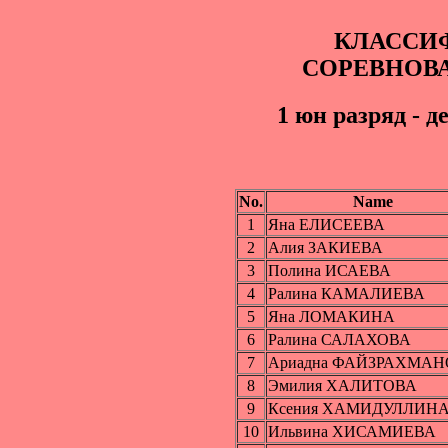
КЛАССИ
СОРЕВНОВ
1 юн paзряд - д
No.
Name
1
Яна ЕЛИСЕЕВА
2
Алия ЗАКИЕВА
3
Полина ИСАЕВА
4
Ралина КАМАЛИЕВА
5
Яна ЛОМАКИНА
6
Ралина САЛАХОВА
7
Ариадна ФАЙЗРАХМА
8
Эмилия ХАЛИТОВА
9
Ксения ХАМИДУЛЛИН
10
Ильвина ХИСАМИЕВА