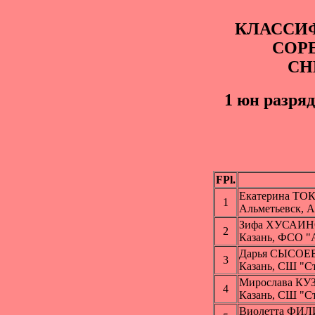
КЛАССИ
СОР
СН
1 юн pазряд
FPl.
Екатерина ТО
1
Альметьевск, 
Зифа ХУСАИ
2
Казань, ФСО "
Дарья СЫСОЕ
3
Казань, СШ "С
Мирослава К
4
Казань, СШ "С
Виолетта ФИ