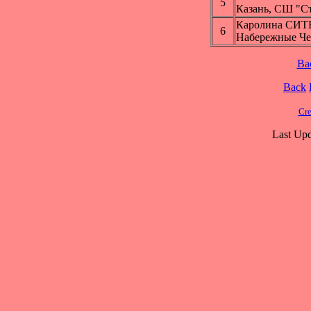
5
Казань, СШ "С
Каролина СИ
6
Набережные Ч
Ba
Back
Cre
Last Upd