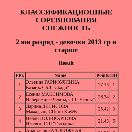
КЛАССИФИКАЦИОННЫЕ
СОРЕВНОВАНИЯ
СНЕЖНОСТЬ
2 юн paзряд - девочки 2013 гр и
старше
Result
FPl.
Name
Points
ПП
Эльвина ГАРИФУЛЛИНА
1
27.15
1
Казань, СБЛ "Скади"
Есения МАКСИМОВА
2
26.34
2
Набережные Челны, СШ "Челны"
Дарина ДЕНИСОВА
3
25.42
3
Мамадыш, СШ по ХиФК
Нелли ПОЛИКАРПОВА
4
21.43
5
Ижевск, СШ "Гвоздика"
Анастасия ЗАДОРОЖНАЯ