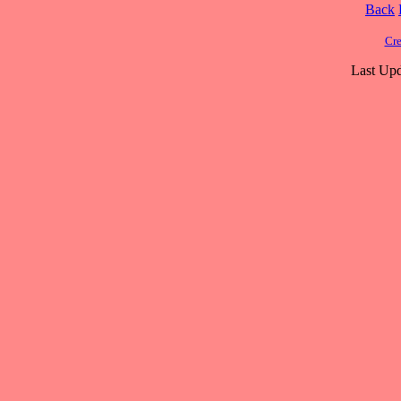
Back
Cre
Last Upd