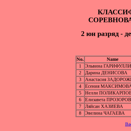
КЛАССИ
СОРЕВНОВ
2 юн paзряд - д
No.
Name
1
Эльвина ГАРИФУЛЛ
2
Дарина ДЕНИСОВА
3
Анастасия ЗАДОРО
4
Есения МАКСИМОВ
5
Нелли ПОЛИКАРПО
6
Елизавета ПРОЗОРО
7
Ляйсан ХАЗИЕВА
8
Эвелина ЧАГАЕВА
Ba