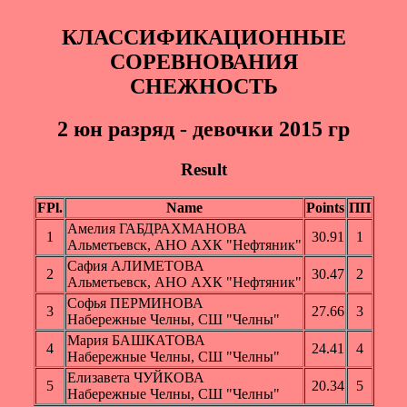
КЛАССИФИКАЦИОННЫЕ
СОРЕВНОВАНИЯ
СНЕЖНОСТЬ
2 юн paзряд - девочки 2015 гр
Result
FPl.
Name
Points
ПП
Амелия ГАБДРАХМАНОВА
1
30.91
1
Альметьевск, АНО АХК "Нефтяник"
Сафия АЛИМЕТОВА
2
30.47
2
Альметьевск, АНО АХК "Нефтяник"
Софья ПЕРМИНОВА
3
27.66
3
Набережные Челны, СШ "Челны"
Мария БАШКАТОВА
4
24.41
4
Набережные Челны, СШ "Челны"
Елизавета ЧУЙКОВА
5
20.34
5
Набережные Челны, СШ "Челны"