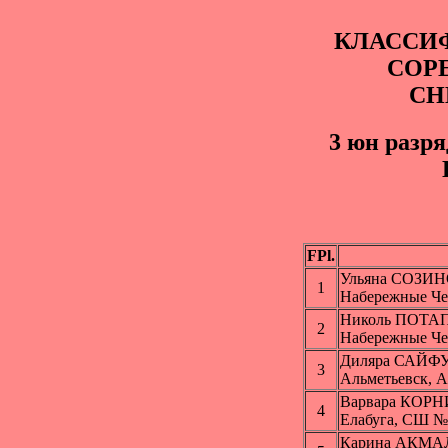
КЛАССИ
СОР
СН
3 юн pазря
FPl.
Ульяна СОЗИ
1
Набережные Ч
Николь ПОТА
2
Набережные Ч
Диляра САЙ
3
Альметьевск, 
Варвара КОР
4
Елабуга, СШ №
Карина АКМ