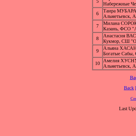
5
Набережные Ч
Таира МУБА
6
Альметьевск, 
Милана СОР
7
Казань, ФСО "
Анастасия В
8
Кукмор, СШ "
Альяна ХАСА
9
Богатые Сабы,
Амелия ХУС
10
Альметьевск, 
Ba
Back
Cre
Last Upd