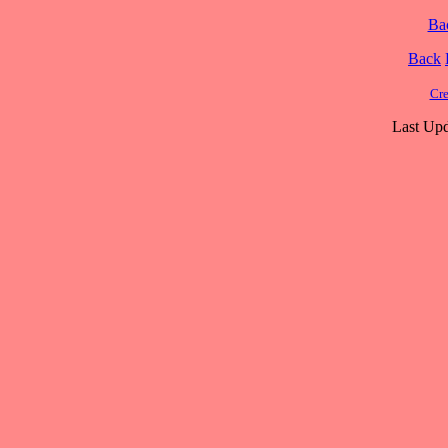
Ba
Back
Cre
Last Upd