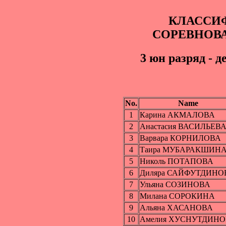
КЛАССИ
СОРЕВНОВ
3 юн pазряд - д
No.
Name
1
Карина АКМАЛОВА
2
Анастасия ВАСИЛЬЕВ
3
Варвара КОРНИЛОВА
4
Таира МУБАРАКШИН
5
Николь ПОТАПОВА
6
Диляра САЙФУТДИНО
7
Ульяна СОЗИНОВА
8
Милана СОРОКИНА
9
Альяна ХАСАНОВА
10
Амелия ХУСНУТДИН