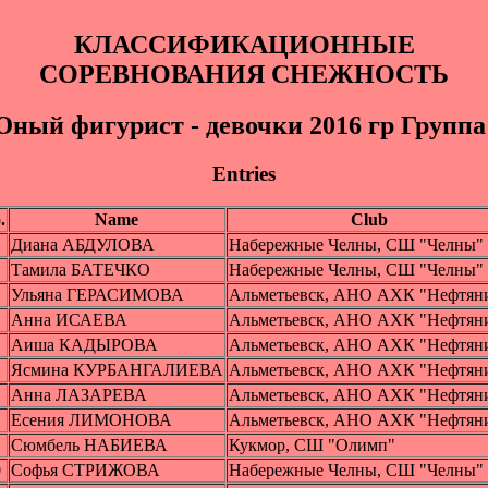
КЛАССИФИКАЦИОННЫЕ
СОРЕВНОВАНИЯ СНЕЖНОСТЬ
ный фигyрист - девочки 2016 гр Группа
Entries
.
Name
Club
Диана АБДУЛОВА
Набережные Челны, СШ "Челны"
Тамила БАТЕЧКО
Набережные Челны, СШ "Челны"
Ульяна ГЕРАСИМОВА
Альметьевск, АНО АХК "Нефтян
Анна ИСАЕВА
Альметьевск, АНО АХК "Нефтян
Аиша КАДЫРОВА
Альметьевск, АНО АХК "Нефтян
Ясмина КУРБАНГАЛИЕВА
Альметьевск, АНО АХК "Нефтян
Анна ЛАЗАРЕВА
Альметьевск, АНО АХК "Нефтян
Есения ЛИМОНОВА
Альметьевск, АНО АХК "Нефтян
Сюмбель НАБИЕВА
Кукмор, СШ "Олимп"
0
Софья СТРИЖОВА
Набережные Челны, СШ "Челны"