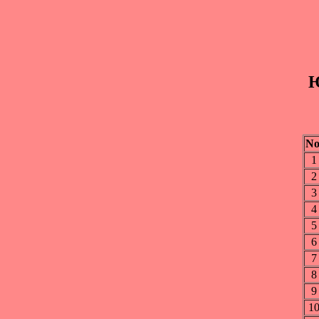
Ю
No
1
2
3
4
5
6
7
8
9
1