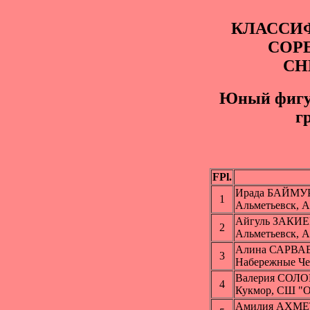
КЛАССИ
СОР
СН
Юный фигyр
г
FPl.
Ирада БАЙМУ
1
Альметьевск, 
Айгуль ЗАКИ
2
Альметьевск, 
Алина САРВА
3
Набережные Ч
Валерия СОЛ
4
Кукмор, СШ "
Амилия АХМ