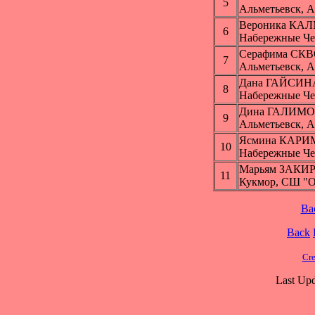
5
Альметьевск, 
Вероника К
6
Набережные Ч
Серафима СК
7
Альметьевск, 
Дана ГАЙСИН
8
Набережные Ч
Дина ГАЛИМ
9
Альметьевск, 
Ясмина КАР
10
Набережные Ч
Марьям ЗАКИ
11
Кукмор, СШ "
Ba
Back
Cre
Last Upd