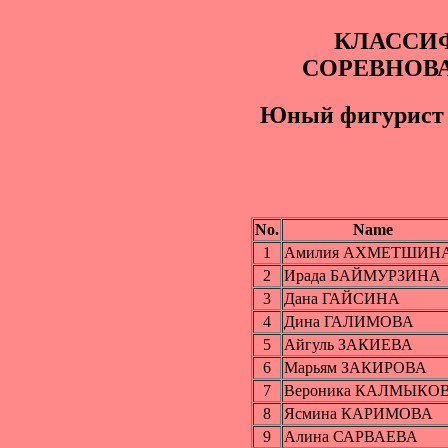
КЛАССИ
СОРЕВНОВ
Юный фигyрист -
No.
Name
1
Амилия АХМЕТШИН
2
Ирада БАЙМУРЗИНА
3
Дана ГАЙСИНА
4
Дина ГАЛИМОВА
5
Айгуль ЗАКИЕВА
6
Марьям ЗАКИРОВА
7
Вероника КАЛМЫКО
8
Ясмина КАРИМОВА
9
Алина САРВАЕВА