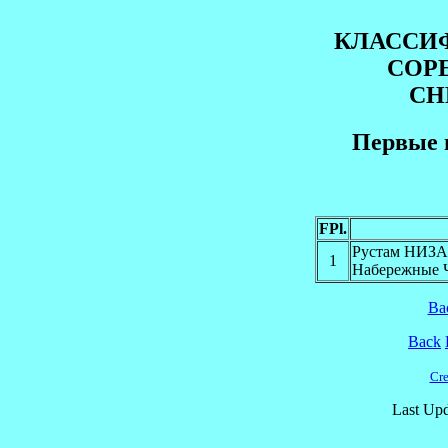
КЛАССИ
СОР
СН
Первые 
FPl.
Рустам НИЗ
1
Набережные 
Ba
Back
Cre
Last Upd