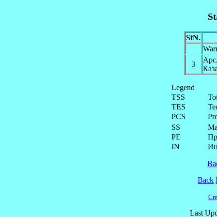
St
StN.
War
Ар
3
Каз
Legend
TSS
To
TES
Te
PCS
Pr
SS
Ма
PE
Пр
IN
Ин
Ba
Back
Cre
Last Upd