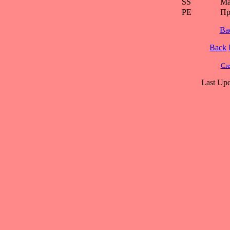
SS
Ма
PE
Пр
Ba
Back
Cre
Last Upd