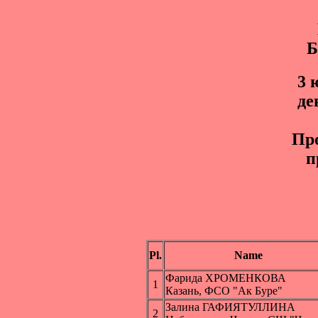
3 
де
Пр
п
Pl.
Name
Фарида ХРОМЕНКОВА
1
Казань, ФСО "Ак Буре"
Залина ГАФИЯТУЛЛИНА
2