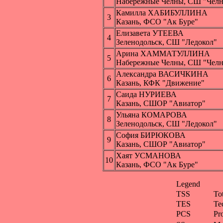
Набережные Челны, СШ "Чел
Камилла ХАБИБУЛЛИНА
3
Казань, ФСО "Ак Буре"
Елизавета УТЕЕВА
4
Зеленодольск, СШ "Ледокол"
Арина ХАММАТУЛЛИНА
5
Набережные Челны, СШ "Чел
Александра ВАСИЧКИНА
6
Казань, КФК "Движение"
Саида НУРИЕВА
7
Казань, СШОР "Авиатор"
Ульяна КОМАРОВА
8
Зеленодольск, СШ "Ледокол"
София БИРЮКОВА
9
Казань, СШОР "Авиатор"
Хаят УСМАНОВА
10
Казань, ФСО "Ак Буре"
Legend
TSS
To
TES
Te
PCS
Pr