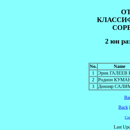
О
КЛАССИ
СОР
2 юн pа
No.
Name
1
Эрик ГАЛЕЕВ 
2
Родион КУМА
3
Динияр САЛИ
Ba
Back
Cre
Last Upd